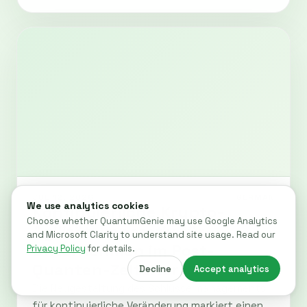
JUL 12, 2026
GERMAN
Kontinuierliche Krypto-
Agilität: Imperativ für
Unternehmen im Post-
Quanten-Zeitalter
Die Neugestaltung des Schlüsselmanagements
für kontinuierliche Veränderung markiert einen