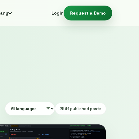
any
Login
Request a Demo
2541 published posts