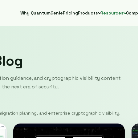
Why QuantumGenie
Pricing
Products
Resources
Comp
Blog
ion guidance, and cryptographic visibility content
the next era of security.
igration planning, and enterprise cryptographic visibility.