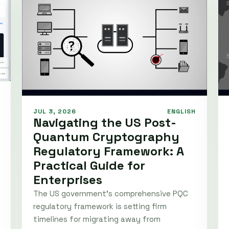
JUL 3, 2026
ENGLISH
Navigating the US Post-
Quantum Cryptography
Regulatory Framework: A
Practical Guide for
Enterprises
The US government's comprehensive PQC
regulatory framework is setting firm
timelines for migrating away from