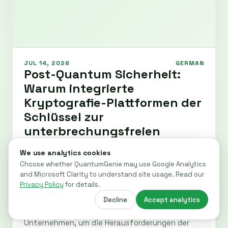
JUL 14, 2026
GERMAN
Post-Quantum Sicherheit:
Warum integrierte
Kryptografie-Plattformen der
Schlüssel zur
unterbrechungsfreien
Migration sind
Die jüngste Markteinführung einer Plattform für
einheitliches kryptografisches Lifecycle-
Management unterstreicht die wachsende
Bedeutung von Crypto-Agilität und
systematischer Kryptografie-Discovery in
Unternehmen, um die Herausforderungen der