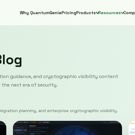
Why QuantumGenie
Pricing
Products
Resources
Comp
Blog
ion guidance, and cryptographic visibility content
the next era of security.
igration planning, and enterprise cryptographic visibility.