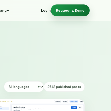
any
Login
Request a Demo
2541 published posts