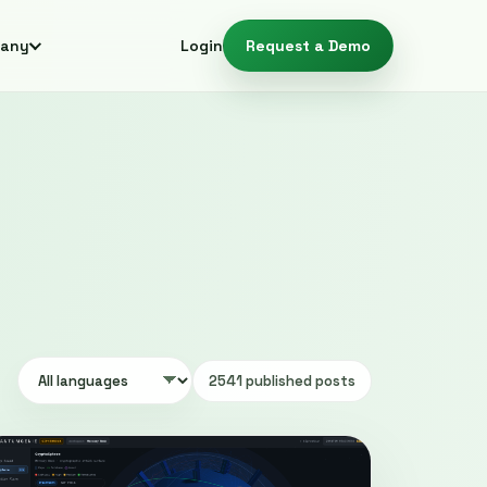
any
Login
Request a Demo
2541 published posts