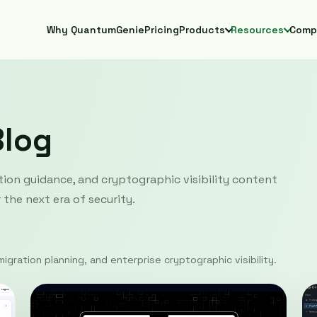
Why QuantumGenie
Pricing
Products
Resources
Comp
Blog
ion guidance, and cryptographic visibility content
the next era of security.
igration planning, and enterprise cryptographic visibility.