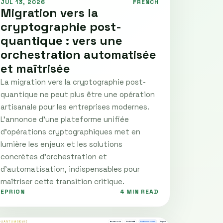
JUL 13, 2026
FRENCH
Migration vers la
cryptographie post-
quantique : vers une
orchestration automatisée
et maîtrisée
La migration vers la cryptographie post-
quantique ne peut plus être une opération
artisanale pour les entreprises modernes.
L'annonce d'une plateforme unifiée
d'opérations cryptographiques met en
lumière les enjeux et les solutions
concrètes d'orchestration et
d'automatisation, indispensables pour
maîtriser cette transition critique.
EPRION
4 MIN READ