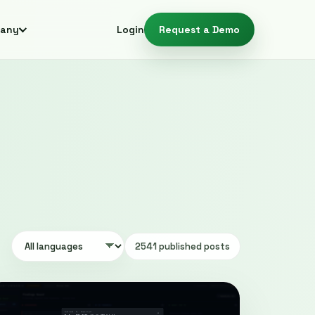
any
Login
Request a Demo
2541 published posts