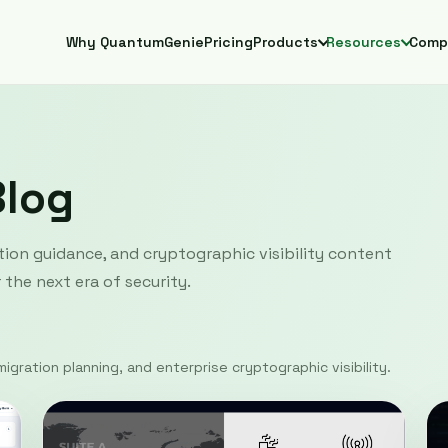
Why QuantumGenie
Pricing
Products
Resources
Comp
Blog
ion guidance, and cryptographic visibility content
the next era of security.
igration planning, and enterprise cryptographic visibility.