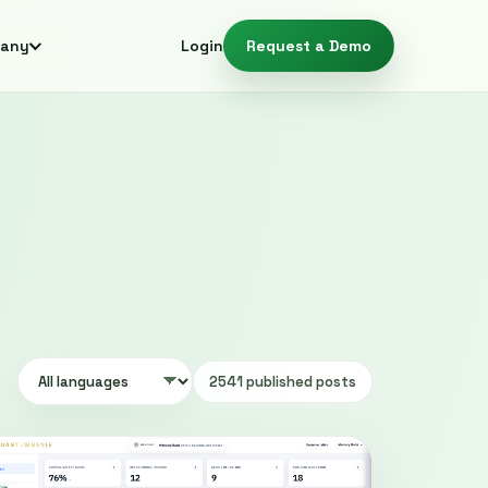
any
Login
Request a Demo
2541 published posts