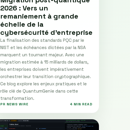
2026 : Vers un
remaniement à grande
échelle de la
cybersécurité d'entreprise
La finalisation des standards PQC par le
NIST et les échéances dictées par la NSA
marquent un tournant majeur. Avec une
migration estimée à 15 milliards de dollars,
les entreprises doivent impérativement
orchestrer leur transition cryptographique.
Ce blog explore les enjeux pratiques et le
rôle clé de QuantumGenie dans cette
transformation.
PR NEWS WIRE
4 MIN READ