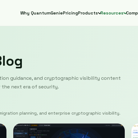
Why QuantumGenie
Pricing
Products
Resources
Comp
Blog
ion guidance, and cryptographic visibility content
the next era of security.
igration planning, and enterprise cryptographic visibility.