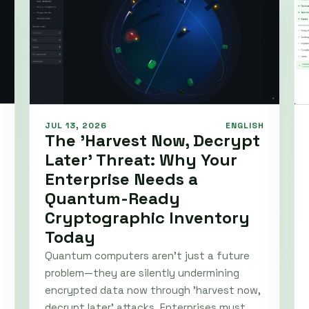
JUL 13, 2026
ENGLISH
The 'Harvest Now, Decrypt
Later' Threat: Why Your
Enterprise Needs a
Quantum-Ready
Cryptographic Inventory
Today
Quantum computers aren't just a future
problem—they are silently undermining
encrypted data now through 'harvest now,
decrypt later' attacks. Enterprises must