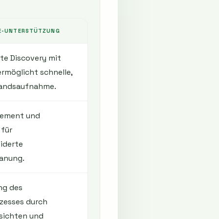
E-UNTERSTÜTZUNG
te Discovery mit
rmöglicht schnelle,
tandsaufnahme.
gement und
 für
iderte
lanung.
ng des
zesses durch
sichten und