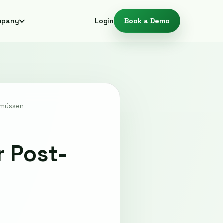
mpany
Login
Book a Demo
n müssen
r Post-