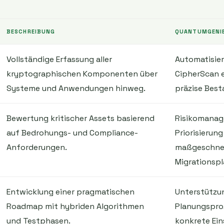
BESCHREIBUNG
QUANTUMGENI
Vollständige Erfassung aller
Automatisier
kryptographischen Komponenten über
CipherScan e
Systeme und Anwendungen hinweg.
präzise Bes
Bewertung kritischer Assets basierend
Risikomana
auf Bedrohungs- und Compliance-
Priorisierung
Anforderungen.
maßgeschne
Migrationsp
Entwicklung einer pragmatischen
Unterstützu
Roadmap mit hybriden Algorithmen
Planungspro
und Testphasen.
konkrete Ein