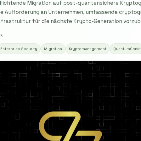
flichtende Migration auf post-quantensichere Kryptogr
ende Aufforderung an Unternehmen, umfassende cryptog
nfrastruktur für die nächste Krypto-Generation vorzub
SK
Enterprise Security
Migration
Kryptomanagement
QuantumGenie