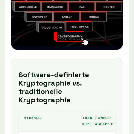
Software-definierte
Kryptographie vs.
traditionelle
Kryptographie
MERKMAL
TRADITIONELLE
SOF
KRYPTOGRAPHIE
KRY