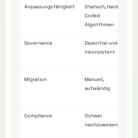
Anpassungsfähigkeit
Statisch, Hard-
Dyn
Coded
st
Algorithmen
au
Governance
Dezentral und
Zen
inkonsistent
aut
En
Migration
Manuell,
Aut
aufwändig
tr
ska
Compliance
Schwer
Aud
nachzuweisen
re
Ma