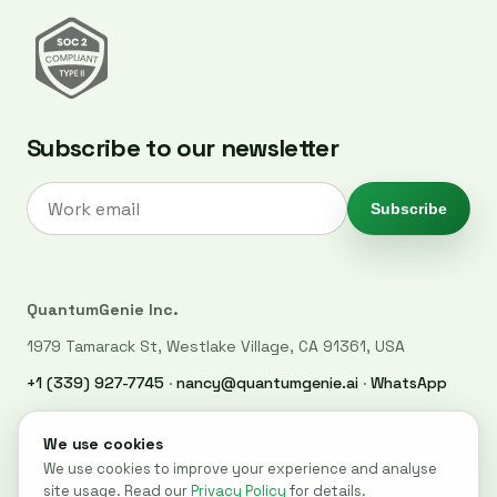
Subscribe to our newsletter
Subscribe
QuantumGenie Inc.
1979 Tamarack St, Westlake Village, CA 91361, USA
+1 (339) 927-7745
·
nancy@quantumgenie.ai
·
WhatsApp
LinkedIn
·
Privacy Policy
·
Trust Center
·
Security
© 2026 QuantumGenie. All rights reserved.