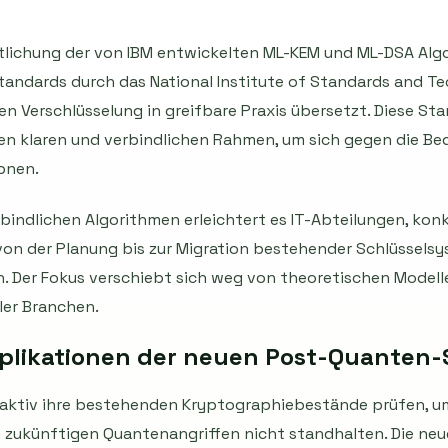
entlichung der von IBM entwickelten ML-KEM und ML-DSA Alg
ndards durch das National Institute of Standards and Tec
n Verschlüsselung in greifbare Praxis übersetzt. Diese St
n klaren und verbindlichen Rahmen, um sich gegen die B
pnen.
rbindlichen Algorithmen erleichtert es IT-Abteilungen, k
on der Planung bis zur Migration bestehender Schlüsselsy
. Der Fokus verschiebt sich weg von theoretischen Modelle
ler Branchen.
likationen der neuen Post-Quanten-
tiv ihre bestehenden Kryptographiebestände prüfen, um 
 zukünftigen Quantenangriffen nicht standhalten. Die neue