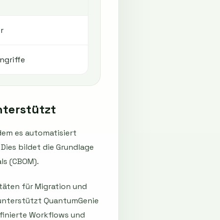
r
ngriffe
terstützt
dem es automatisiert
Dies bildet die Grundlage
als (CBOM).
äten für Migration und
 unterstützt QuantumGenie
inierte Workflows und