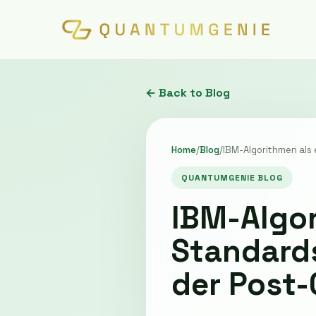
← Back to Blog
Home
/
Blog
/
IBM-Algorithmen als 
QUANTUMGENIE BLOG
IBM-Algori
Standards
der Post-