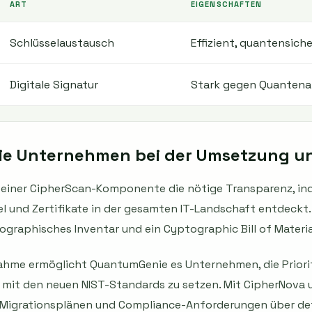
ART
EIGENSCHAFTEN
Schlüsselaustausch
Effizient, quantensiche
Digitale Signatur
Stark gegen Quantena
e Unternehmen bei der Umsetzung un
seiner CipherScan-Komponente die nötige Transparenz, in
 und Zertifikate in der gesamten IT-Landschaft entdeckt. 
tographisches Inventar und ein Cyptographic Bill of Materi
hme ermöglicht QuantumGenie es Unternehmen, die Priorit
g mit den neuen NIST-Standards zu setzen. Mit CipherNova
Migrationsplänen und Compliance-Anforderungen über def