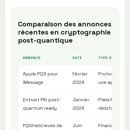
Comparaison des annonces
récentes en cryptographie
post-quantique
ANNONCE
DATE
TYPE D'INNOVAT
Apple PQ3 pour
Février
Protocole pos
iMessage
2024
une applicati
Entrust PKI post-
Janvier
Plateforme PK
quantum ready
2024
résistant aux
PQShield levée de
Juin
Financement p