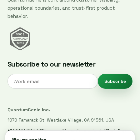
operational boundaries, and trust-first product
behavior.
Subscribe to our newsletter
Subscribe
QuantumGenie Inc.
1979 Tamarack St, Westlake Village, CA 91361, USA
+1 (339) 927-7745
·
nancy@quantumgenie.ai
·
WhatsApp