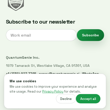
Subscribe to our newsletter
Subscribe
QuantumGenie Inc.
1979 Tamarack St, Westlake Village, CA 91361, USA
+1 (339) 927-7745
·
nancy@quantumgenie.ai
·
WhatsApp
LinkedIn
·
Privacy Policy
·
Trust Center
·
Security
© 2026 QuantumGenie. All rights reserved.
Built for post-quantum readiness across websites, code, and
cloud systems.