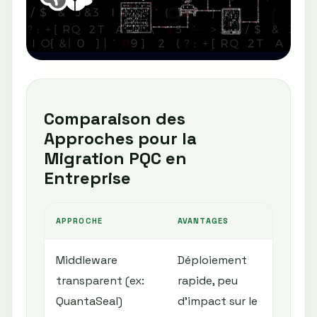
Comparaison des
Approches pour la
Migration PQC en
Entreprise
APPROCHE
AVANTAGES
INC
Middleware
Déploiement
Peu
transparent (ex:
rapide, peu
com
QuantaSeal)
d’impact sur le
dép