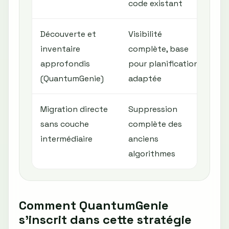
code existant
spé
Découverte et
Visibilité
Néc
inventaire
complète, base
inv
approfondis
pour planification
dia
(QuantumGenie)
adaptée
Migration directe
Suppression
Ris
sans couche
complète des
éle
intermédiaire
anciens
dép
algorithmes
Comment QuantumGenie
s’inscrit dans cette stratégie