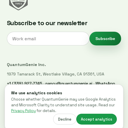
Subscribe to our newsletter
Subscribe
QuantumGenie Inc.
1979 Tamarack St, Westlake Village, CA 91361, USA
+1 (339) 927-7745
·
nancy@quantumgenie.ai
·
WhatsApp
LinkedIn
·
Privacy Policy
·
Trust Center
·
Security
·
Cookie settings
© 2026 QuantumGenie. All rights reserved.
Built for post-quantum readiness across websites, code, and