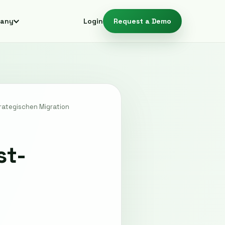
any
Login
Request a Demo
rategischen Migration
st-