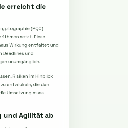
 erreicht die
Kryptographie (PQC)
orithmen setzt. Diese
inaus Wirkung entfaltet und
n Deadlines und
ngen unumgänglich.
en, Risiken im Hinblick
zu entwickeln, die den
– die Umsetzung muss
 und Agilität ab