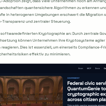
QC-Adoption zeigt, dass viele Unternehmen noch am Anfang 
andschaften quantensichere Algorithmen zu erkennen und 
fie in heterogenen Umgebungen erschwert die Migration sig
-Transparenz und zentraler Steuerung.
r softwaredefinierten Kryptographie an: Durch zentrale G
chsetzung können Unternehmen ihre Kryptosysteme agiler g
reagieren. Dies ist essenziell, um einerseits Compliance-Fr
cherheitsrisiken effektiv zu minimieren.