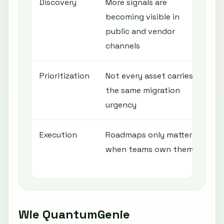
Discovery
More signals are
I
becoming visible in
c
public and vendor
c
channels
Prioritization
Not every asset carries
R
the same migration
c
urgency
e
Execution
Roadmaps only matter
A
when teams own them
o
r
Wie QuantumGenie