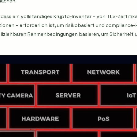
machen.
, dass ein vollständiges Krypto-Inventar – von TLS-Zertifik
onen – erforderlich ist, um risikobasiert und compliance
llziehbaren Rahmenbedingungen basieren, um Sicherheit u