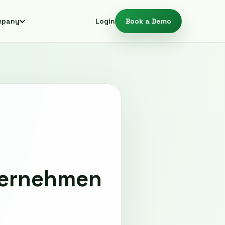
mpany
Login
Book a Demo
ternehmen