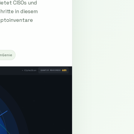
ietet CISOs und
ritte in diesem
ryptoinventare
mGenie