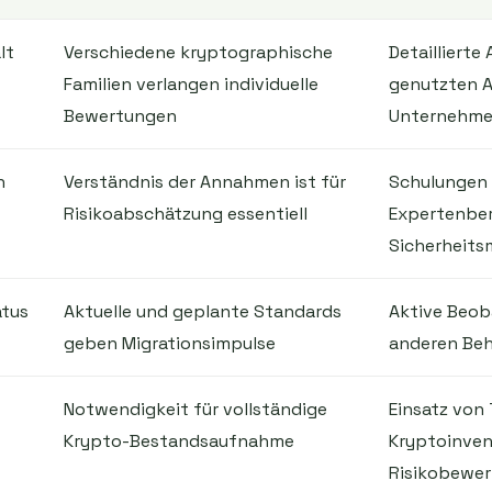
lt
Verschiedene kryptographische
Detaillierte
Familien verlangen individuelle
genutzten A
Bewertungen
Unternehm
n
Verständnis der Annahmen ist für
Schulungen
Risikoabschätzung essentiell
Expertenbe
Sicherheits
atus
Aktuelle und geplante Standards
Aktive Beob
geben Migrationsimpulse
anderen Beh
Notwendigkeit für vollständige
Einsatz von 
Krypto-Bestandsaufnahme
Kryptoinven
Risikobewe