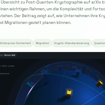
 Übersicht zu Post-Quanten-Kryptographie auf arXiv b
inen wichtigen Rahmen, um die Komplexität und Fortsch
rstehen. Der Beitrag zeigt auf, wie Unternehmen ihre K
d Migrationen gezielt planen können.
Enterprise-Sicherheit
Migration
Krypto-Standardisierung
Quantu