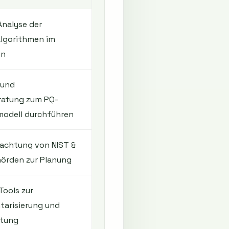
 Analyse der
lgorithmen im
en
 und
ratung zum PQ-
modell durchführen
achtung von NIST &
örden zur Planung
Tools zur
tarisierung und
rtung