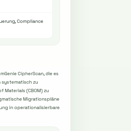
euerung, Compliance
umGenie CipherScan, die es
 systematisch zu
of Materials (CBOM) zu
agmatische Migrationspläne
ng in operationalisierbare