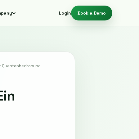
mpany
Login
Book a Demo
der Quantenbedrohung
Ein