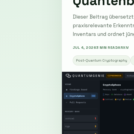
Quanten
Dieser Beitrag übersetz
praxisrelevante Erkenntn
Inventars und ordnet jün
JUL 4, 2026
3 MIN READ
ARXIV
Post-Quantum Cryptography