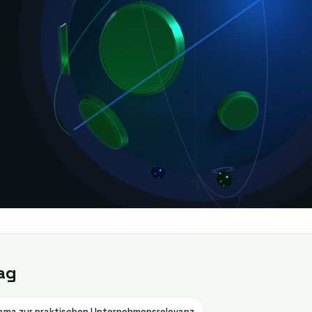
ag
ama zur praktischen Unternehmensrelevanz