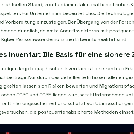
den aktuellen Stand, von fundamentalen mathematischen K
spekten. Für Unternehmen bedeutet dies: Die Technologie i
und Vorbereitung einzusteigen. Der Übergang von der Forsc
hmend dringlich, da erste Angriffsvektoren mit postquan
h Kyber Ransomware demonstriert) bereits Realität sind.
 Inventar: Die Basis für eine sichere
ändigen kryptographischen Inventars ist eine zentrale Erk
Fachbeiträge. Nur durch das detaillierte Erfassen aller ein
gkeiten lassen sich Risiken bewerten und Migrationspfade
wischen 2030 und 2035 liegen wird, setzt Unternehmen unt
chafft Planungssicherheit und schützt vor Überraschungen
gsversuchen, die postquantenabsicherte Methoden einset