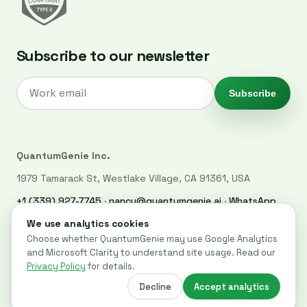
Subscribe to our newsletter
Subscribe
QuantumGenie Inc.
1979 Tamarack St, Westlake Village, CA 91361, USA
+1 (339) 927-7745
·
nancy@quantumgenie.ai
·
WhatsApp
LinkedIn
·
Privacy Policy
·
Trust Center
·
Security
·
Cookie settings
© 2026 QuantumGenie. All rights reserved.
Built for post-quantum readiness across websites, code, and