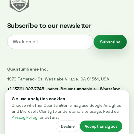
Subscribe to our newsletter
Subscribe
QuantumGenie Inc.
1979 Tamarack St, Westlake Village, CA 91361, USA
+1 (339) 927-7745
·
nancy@quantumgenie.ai
·
WhatsApp
LinkedIn
·
Privacy Policy
·
Trust Center
·
Security
·
Cookie settings
© 2026 QuantumGenie. All rights reserved.
Built for post-quantum readiness across websites, code, and