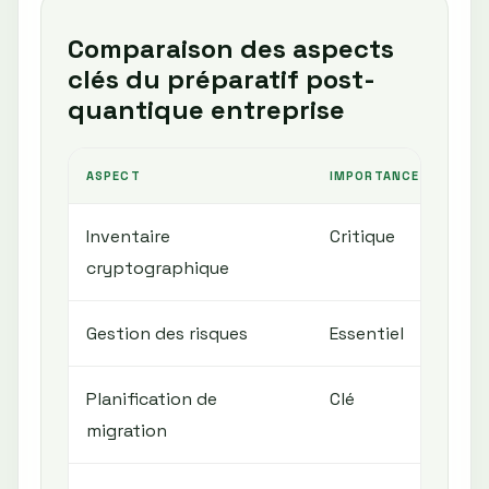
Comparaison des aspects
clés du préparatif post-
quantique entreprise
ASPECT
IMPORTANCE
IMP
Inventaire
Critique
Ris
cryptographique
sur
Gestion des risques
Essentiel
Pri
Planification de
Clé
Pro
migration
éle