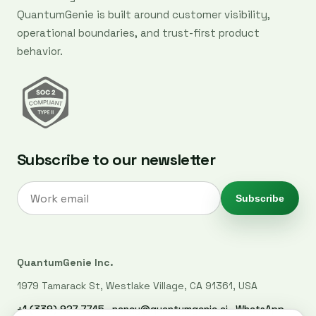
QuantumGenie is built around customer visibility,
operational boundaries, and trust-first product
behavior.
Subscribe to our newsletter
Subscribe
QuantumGenie Inc.
1979 Tamarack St, Westlake Village, CA 91361, USA
+1 (339) 927-7745
·
nancy@quantumgenie.ai
·
WhatsApp