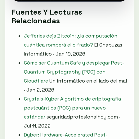
Fuentes Y Lecturas
Relacionadas
Jefferies deja Bitcoin: ¿la computación
cuántica romperá el cifrado?
El Chapuzas
Informático · Jan 19, 2026
Cómo ser Quantum Safe y desplegar Post-
Quantum Cryptography (PQC) con
Cloudflare
Un informático en el lado del mal
· Jan 2, 2026
Crystals-Kyber Algoritmo de criptografía
postcuántica (PQC) para un nuevo
estándar
seguridadprofesionalhoy.com ·
Jul 11, 2022
Dyber: Hardware-Accelerated Post-