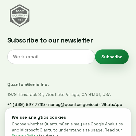
Subscribe to our newsletter
Subscribe
QuantumGenie Inc.
1979 Tamarack St, Westlake Village, CA 91361, USA
+1 (339) 927-7745
·
nancy@quantumgenie.ai
·
WhatsApp
LinkedIn
·
Privacy Policy
·
Trust Center
·
Security
·
Cookie settings