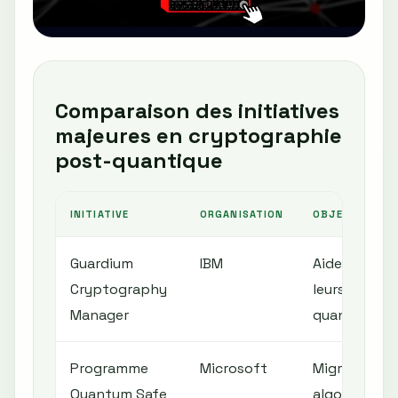
Comparaison des initiatives
majeures en cryptographie
post-quantique
INITIATIVE
ORGANISATION
OBJECTIFS PR
Guardium
IBM
Aider les ent
Cryptography
leurs donnée
Manager
quantiques
Programme
Microsoft
Migrer prog
Quantum Safe
algorithmes 