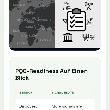
PQC-Readiness Auf Einen
Blick
BEREICH
SIGNAL HEUTE
N
Discovery
More signals are
I