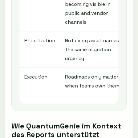
becoming visible in
c
public and vendor
c
channels
Prioritization
Not every asset carries
R
the same migration
c
urgency
e
Execution
Roadmaps only matter
A
when teams own them
o
r
Wie QuantumGenie im Kontext
des Reports unterstützt