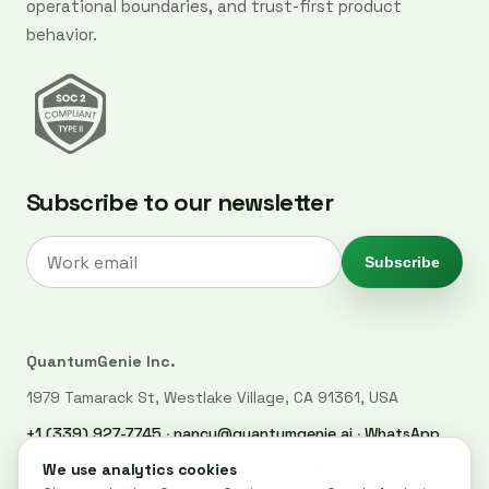
operational boundaries, and trust-first product
behavior.
Subscribe to our newsletter
Subscribe
QuantumGenie Inc.
1979 Tamarack St, Westlake Village, CA 91361, USA
+1 (339) 927-7745
·
nancy@quantumgenie.ai
·
WhatsApp
LinkedIn
·
Privacy Policy
·
Trust Center
·
Security
·