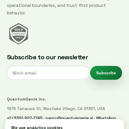
operational boundaries, and trust-first product
behavior.
Subscribe to our newsletter
Subscribe
QuantumGenie Inc.
1979 Tamarack St, Westlake Village, CA 91361, USA
+1 (339) 927-7745
·
nancy@quantumgenie.ai
·
WhatsApp
LinkedIn
·
Privacy Policy
·
Trust Center
·
Security
·