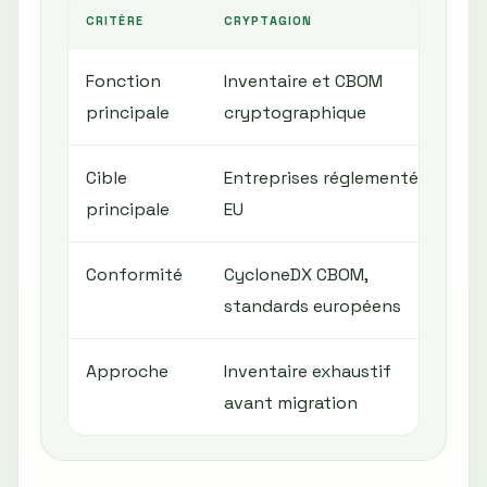
CRITÈRE
CRYPTAGION
Q
Fonction
Inventaire et CBOM
M
principale
cryptographique
K
Cible
Entreprises réglementées
E
principale
EU
d
Conformité
CycloneDX CBOM,
S
standards européens
Approche
Inventaire exhaustif
M
avant migration
v