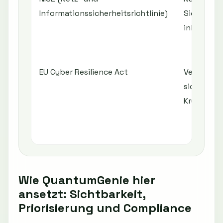
Informationssicherheitsrichtlinie)
Sicherhei
inkl. Kryp
EU Cyber Resilience Act
Verpflich
sicheren
Kryptogra
Wie QuantumGenie hier
ansetzt: Sichtbarkeit,
Priorisierung und Compliance