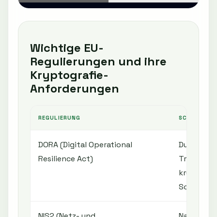
Wichtige EU-
Regulierungen und ihre
Kryptografie-
Anforderungen
REGULIERUNG
SCHLÜSSEL
DORA (Digital Operational
Durchgän
Resilience Act)
Transpare
kryptogra
Schutzme
NIS2 (Netz- und
Nachweis 