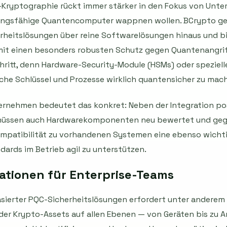
ryptographie rückt immer stärker in den Fokus von Unter
tungsfähige Quantencomputer wappnen wollen. BCrypto ge
heitslösungen über reine Softwarelösungen hinaus und bi
mit einen besonders robusten Schutz gegen Quantenangriff
hritt, denn Hardware-Security-Module (HSMs) oder speziell
sche Schlüssel und Prozesse wirklich quantensicher zu mac
ternehmen bedeutet das konkret: Neben der Integration p
 müssen auch Hardwarekomponenten neu bewertet und geg
ompatibilität zu vorhandenen Systemen eine ebenso wichtig
ards im Betrieb agil zu unterstützen.
kationen für Enterprise-Teams
sierter PQC-Sicherheitslösungen erfordert unter anderem 
der Krypto-Assets auf allen Ebenen — von Geräten bis zu