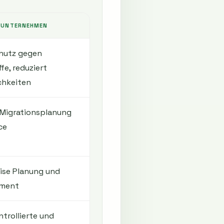
 UNTERNEHMEN
chutz gegen
fe, reduziert
chkeiten
 Migrationsplanung
ce
zise Planung und
ement
trollierte und