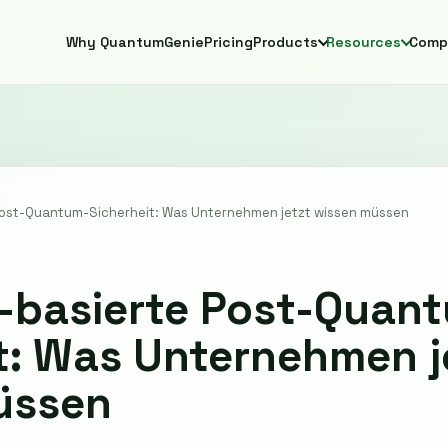
Why QuantumGenie
Pricing
Products
Resources
Comp
ost-Quantum-Sicherheit: Was Unternehmen jetzt wissen müssen
-basierte Post-Quan
t: Was Unternehmen j
üssen