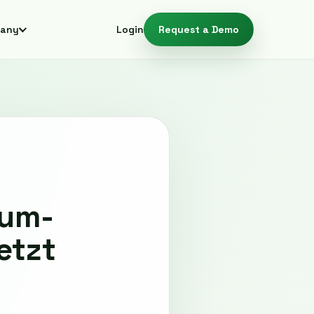
any
Login
Request a Demo
tum-
etzt