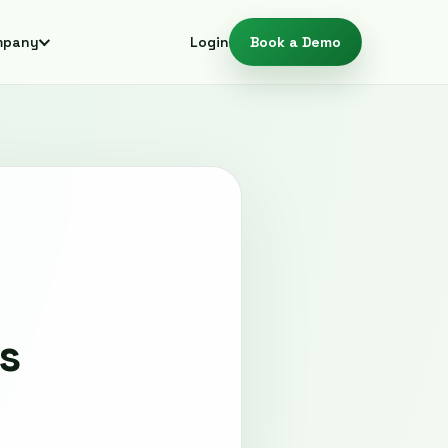
mpany
Login
Book a Demo
s