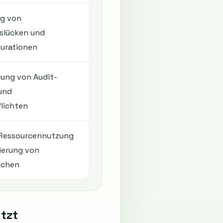
g von
tslücken und
gurationen
lung von Audit-
und
lichten
e Ressourcennutzung
ierung von
ächen
tzt