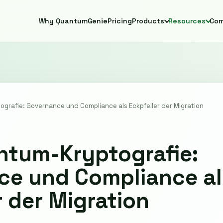
Why QuantumGenie
Pricing
Products
Resources
Co
grafie: Governance und Compliance als Eckpfeiler der Migration
ntum-Kryptografie:
ce und Compliance al
r der Migration