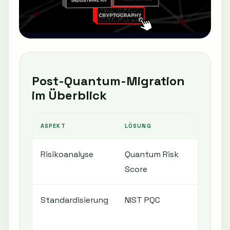
Post-Quantum-Migration
im Überblick
ASPEKT
LÖSUNG
NUT
Risikoanalyse
Quantum Risk
Pri
Score
Standardisierung
NIST PQC
Ver
Sic