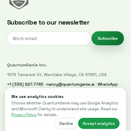
Subscribe to our newsletter
Subscribe
QuantumGenie Inc.
1979 Tamarack St, Westlake Village, CA 91361, USA
+1 (339) 927-7745
·
nancy@quantumgenie.ai
·
WhatsApp
LinkedIn
·
Privacy Policy
·
Trust Center
·
Security
·
Cookie settings
© 2026 QuantumGenie. All rights reserved.
Built for post-quantum readiness across websites, code, and
cloud systems.