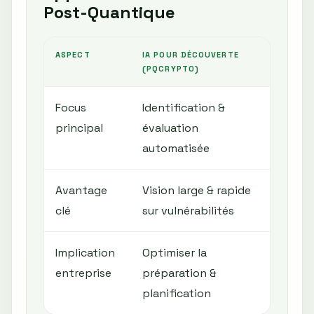
Post-Quantique
ASPECT
IA POUR DÉCOUVERTE
MIGR
(PQCRYPTO)
(ANK
Focus
Identification &
Rem
principal
évaluation
cryp
automatisée
NIST
Avantage
Vision large & rapide
Tran
clé
sur vulnérabilités
algo
Implication
Optimiser la
Assur
entreprise
préparation &
cryp
planification