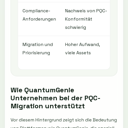
Compliance-
Nachweis von PQC-
Dok
Anforderungen
Konformität
Audi
schwierig
Migration und
Hoher Aufwand,
Risi
Priorisierung
viele Assets
und
Unt
Wie QuantumGenie
Unternehmen bei der PQC-
Migration unterstützt
Vor diesem Hintergrund zeigt sich die Bedeutung