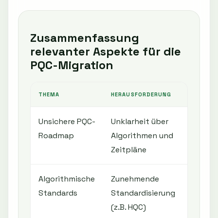
Zusammenfassung
relevanter Aspekte für die
PQC-Migration
THEMA
HERAUSFORDERUNG
LÖSU
Unsichere PQC-
Unklarheit über
Tra
Roadmap
Algorithmen und
Inve
Zeitpläne
für 
Algorithmische
Zunehmende
Inte
Standards
Standardisierung
Stan
(z.B. HQC)