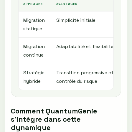
APPROCHE
AVANTAGES
INC
Migration
Simplicité initiale
Rig
statique
d'
Migration
Adaptabilité et flexibilité
Co
continue
Stratégie
Transition progressive et
Ge
hybride
contrôle du risque
plu
Comment QuantumGenie
s'intègre dans cette
dynamique