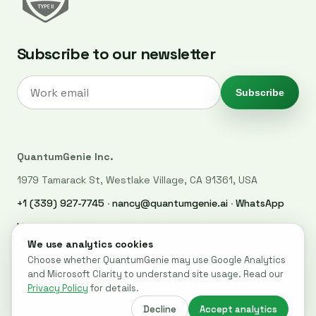
Subscribe to our newsletter
Subscribe
QuantumGenie Inc.
1979 Tamarack St, Westlake Village, CA 91361, USA
+1 (339) 927-7745
·
nancy@quantumgenie.ai
·
WhatsApp
LinkedIn
·
Privacy Policy
·
Trust Center
·
Security
·
Cookie settings
© 2026 QuantumGenie. All rights reserved.
Built for post-quantum readiness across websites, code, and
cloud systems.