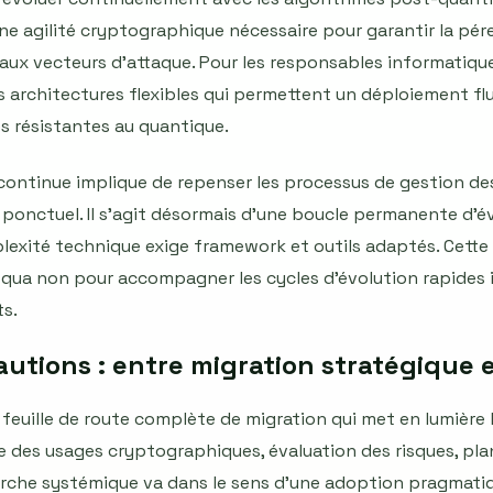
e agilité cryptographique nécessaire pour garantir la pér
aux vecteurs d’attaque. Pour les responsables informatique
 architectures flexibles qui permettent un déploiement flu
s résistantes au quantique.
té continue implique de repenser les processus de gestion des
onctuel. Il s’agit désormais d’une boucle permanente d’éva
plexité technique exige framework et outils adaptés. Cett
qua non pour accompagner les cycles d’évolution rapides i
s.
utions : entre migration stratégique 
feuille de route complète de migration qui met en lumière l
ire des usages cryptographiques, évaluation des risques, pl
rche systémique va dans le sens d’une adoption pragmatiqu