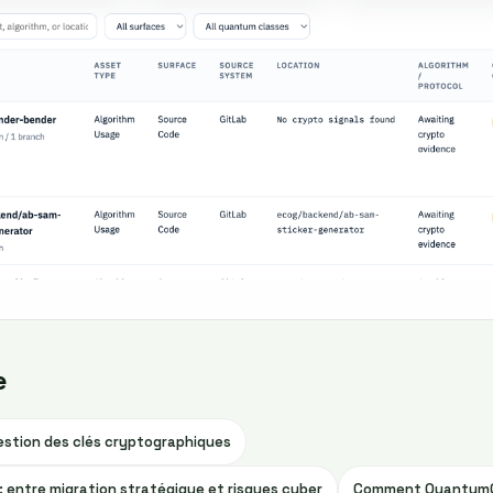
e
gestion des clés cryptographiques
 entre migration stratégique et risques cyber
Comment QuantumGe