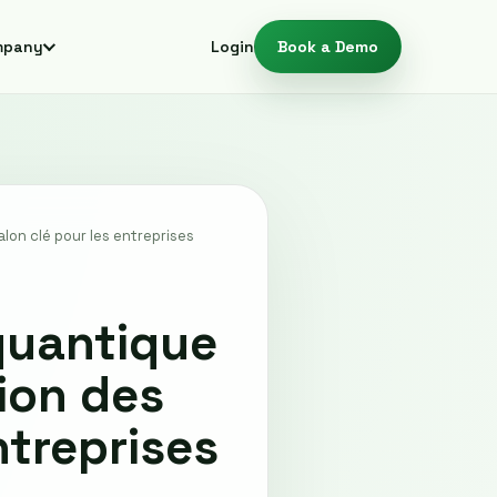
mpany
Login
Book a Demo
alon clé pour les entreprises
quantique
tion des
ntreprises