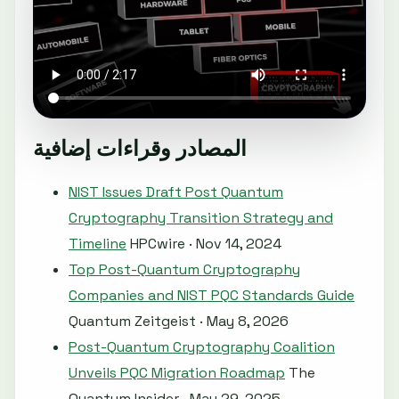
المصادر وقراءات إضافية
NIST Issues Draft Post Quantum
Cryptography Transition Strategy and
Timeline
HPCwire · Nov 14, 2024
Top Post-Quantum Cryptography
Companies and NIST PQC Standards Guide
Quantum Zeitgeist · May 8, 2026
Post-Quantum Cryptography Coalition
Unveils PQC Migration Roadmap
The
Quantum Insider · May 29, 2025