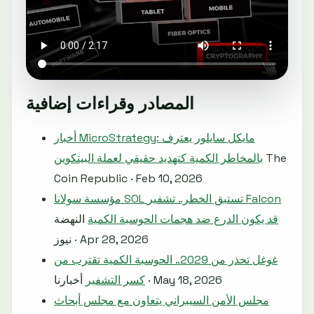
المصادر وقراءات إضافية
أخبار MicroStrategy: مايكل سايلور يعترف
The
بالمخاطر الكمية كتهديد حقيقي لعملة البيتكوين
Coin Republic · Feb 10, 2026
مؤسسة سولانا SOL تستبق الخطر.. تشفير Falcon
قد يكون الدرع ضد هجمات الحوسبة الكمية
النهضة
نيوز · Apr 28, 2026
غوغل تحذر من 2029.. الحوسبة الكمية تقترب من
أخبارنا · May 18, 2026
كسر التشفير
مجلس الأمن السيبراني يتعاون مع مجلس أبحاث