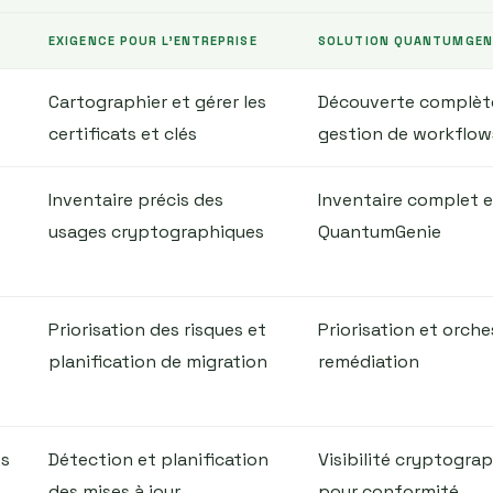
EXIGENCE POUR L'ENTREPRISE
SOLUTION QUANTUMGENI
Cartographier et gérer les
Découverte complète
certificats et clés
gestion de workflow
Inventaire précis des
Inventaire complet 
usages cryptographiques
QuantumGenie
Priorisation des risques et
Priorisation et orche
planification de migration
remédiation
es
Détection et planification
Visibilité cryptogra
des mises à jour
pour conformité