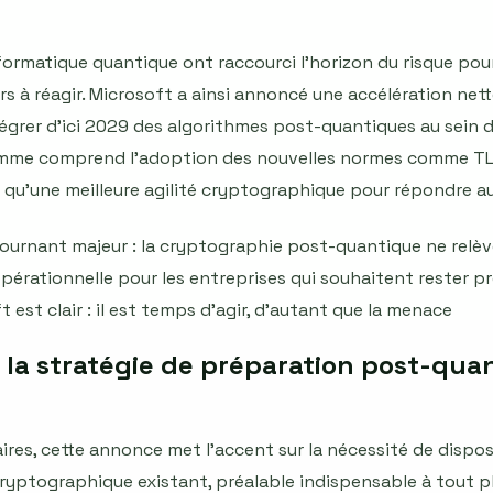
nformatique quantique ont raccourci l'horizon du risque pou
rs à réagir. Microsoft a ainsi annoncé une accélération n
égrer d'ici 2029 des algorithmes post-quantiques au sein d
amme comprend l'adoption des nouvelles normes comme TLS 
si qu'une meilleure agilité cryptographique pour répondre
n tournant majeur : la cryptographie post-quantique ne relèv
opérationnelle pour les entreprises qui souhaitent rester p
 est clair : il est temps d'agir, d'autant que la menace
 la stratégie de préparation post-qua
aires, cette annonce met l'accent sur la nécessité de dispose
cryptographique existant, préalable indispensable à tout p