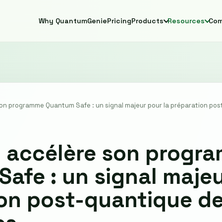
Why QuantumGenie
Pricing
Products
Resources
Co
on programme Quantum Safe : un signal majeur pour la préparation po
t accélère son progr
afe : un signal majeu
on post-quantique d