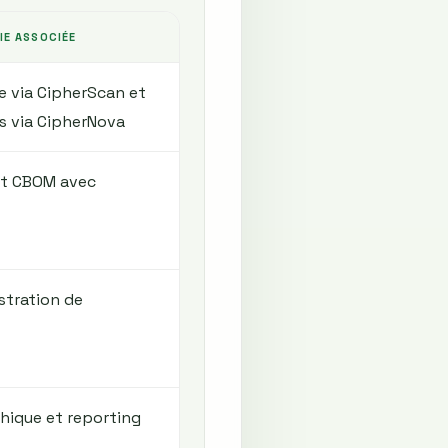
E ASSOCIÉE
 via CipherScan et
s via CipherNova
et CBOM avec
stration de
phique et reporting