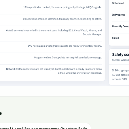
e
icrosoft accélère son programme Quantum Safe