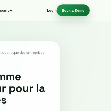
mpany
Login
Book a Demo
st-quantique des entreprises
amme
r pour la
es