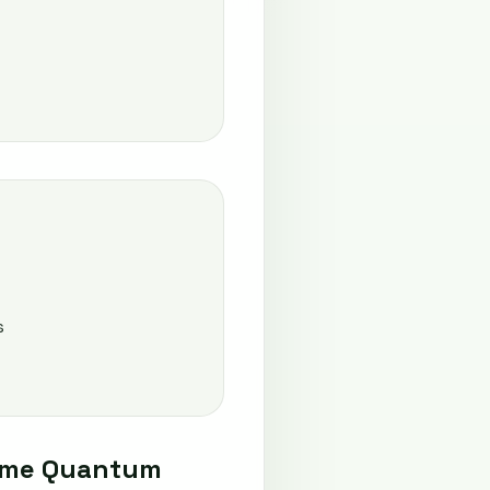
s
amme Quantum