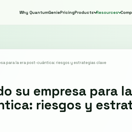
Why QuantumGenie
Pricing
Products
Resources
Comp
a para la era post-cuántica: riesgos y estrategias clave
o su empresa para la
tica: riesgos y estra