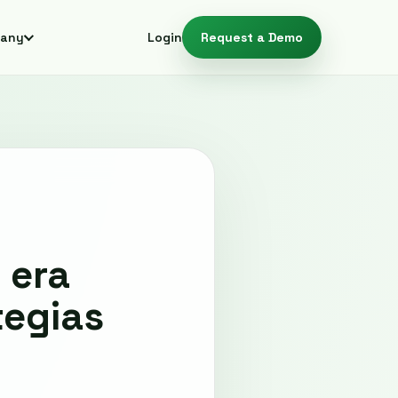
any
Login
Request a Demo
 era
tegias