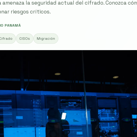
 amenaza la seguridad actual del cifrado. Conozca có
nar riesgos críticos.
NO PANAMÁ
Cifrado
CISOs
Migración