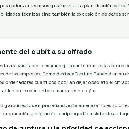
 para priorizar recursos y esfuerzos. La planificación estra
abilidades técnicas sino también la exposición de datos se
ente del qubit a su cifrado
tá a la vuelta de la esquina y promete romper las bases de
les de las empresas. Como destaca Destino Panamá en su anál
los ordenadores cuánticos podrían dejar obsoleto el cifra
itablemente cede ante la marea tecnológica.
dad y arquitectos empresariales, esta amenaza no es solo te
e preparación y migración a criptografía resistente a ataq
go de ruptura y la prioridad de accion