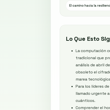
El camino hacia la resilien
Lo Que Esto Sig
La computación cuá
tradicional que p
análisis de abril 
obsoleto el cifra
marea tecnológica
Para los líderes d
llamado urgente a 
cuánticos.
Comprender el hor