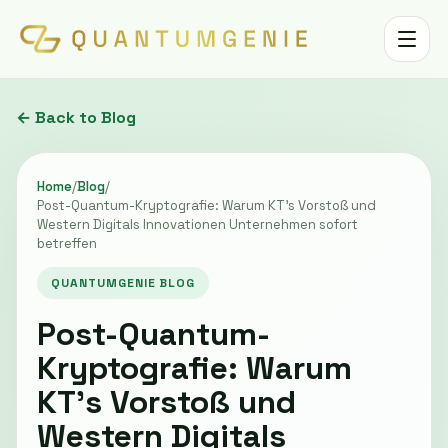
Toggle 
← Back to Blog
Home
/
Blog
/
Post-Quantum-Kryptografie: Warum KT’s Vorstoß und
Western Digitals Innovationen Unternehmen sofort
betreffen
QUANTUMGENIE BLOG
Post-Quantum-
Kryptografie: Warum
KT’s Vorstoß und
Western Digitals