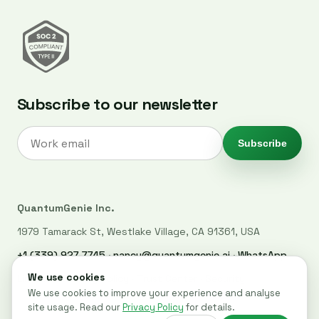
Subscribe to our newsletter
Subscribe
QuantumGenie Inc.
1979 Tamarack St, Westlake Village, CA 91361, USA
+1 (339) 927-7745
·
nancy@quantumgenie.ai
·
WhatsApp
LinkedIn
·
Privacy Policy
·
Trust Center
·
Security