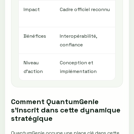
Impact
Cadre officiel reconnu
Urg
pil
Bénéfices
Interopérabilité,
Con
confiance
ant
Niveau
Conception et
Pla
d’action
implémentation
Comment QuantumGenie
s’inscrit dans cette dynamique
stratégique
QuantumGenie occupe une place clé dans cette