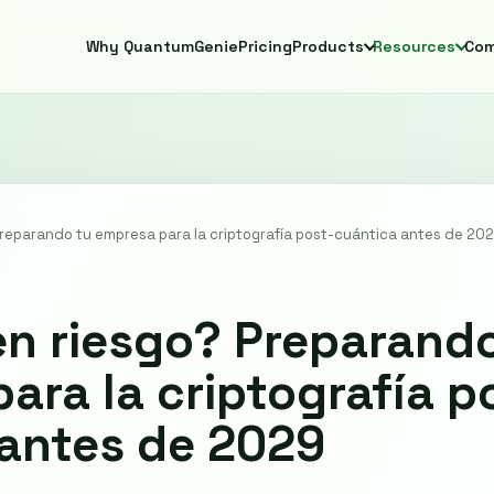
Why QuantumGenie
Pricing
Products
Resources
Co
Preparando tu empresa para la criptografía post-cuántica antes de 20
en riesgo? Preparand
ara la criptografía p
antes de 2029