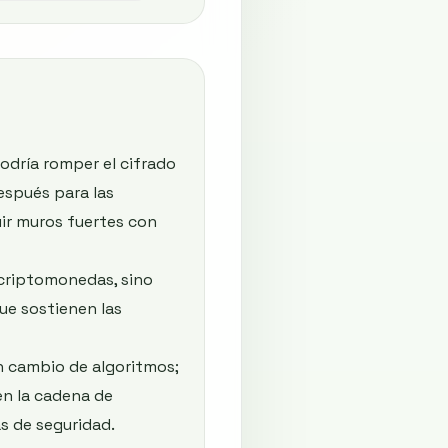
dría romper el cifrado
espués para las
uir muros fuertes con
s criptomonedas, sino
que sostienen las
n cambio de algoritmos;
en la cadena de
as de seguridad.