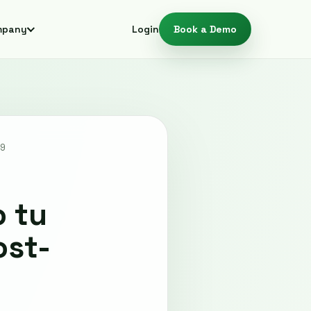
mpany
Login
Book a Demo
29
o tu
ost-