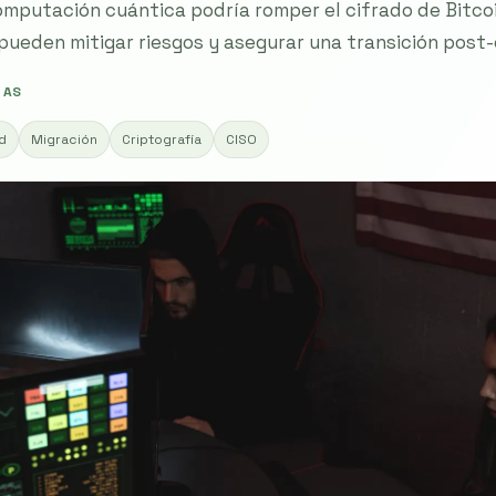
omputación cuántica podría romper el cifrado de Bitco
pueden mitigar riesgos y asegurar una transición post-
 AS
d
Migración
Criptografía
CISO