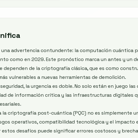
nifica
 una advertencia contundente: la computación cuántica po
onto como en 2029. Este pronóstico marca un antes y un d
e dependen de la criptografía clásica, que es como constr
 más vulnerables a nuevas herramientas de demolición.
e seguridad, la urgencia es doble. No solo están en juego la
ad de información crítica y las infraestructuras digitales 
sariales.
ia la criptografía post-cuántica (PQC) no es simplemente u
esgos operativos, compatibilidad tecnológica y el impacto 
r estos desafíos puede significar errores costosos y brech