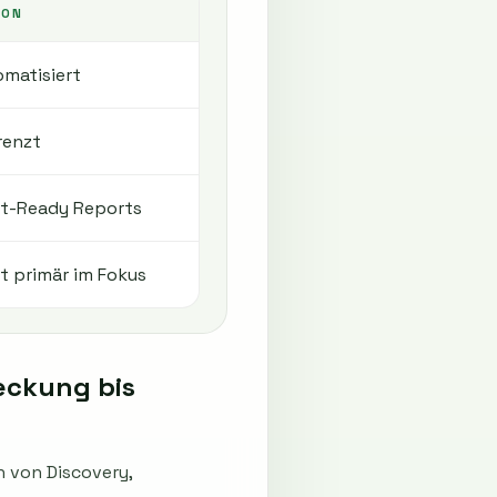
HON
matisiert
renzt
it-Ready Reports
t primär im Fokus
eckung bis
 von Discovery,