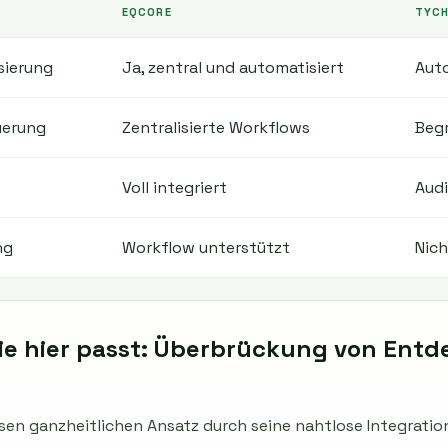
EQCORE
TYC
sierung
Ja, zentral und automatisiert
Auto
uerung
Zentralisierte Workflows
Beg
Voll integriert
Aud
ng
Workflow unterstützt
Nich
e hier passt: Überbrückung von Entd
en ganzheitlichen Ansatz durch seine nahtlose Integration