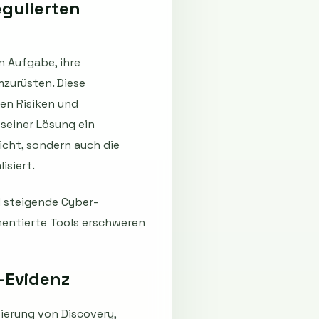
egulierten
n Aufgabe, ihre
mzurüsten. Diese
ren Risiken und
seiner Lösung ein
icht, sondern auch die
isiert.
d steigende Cyber-
mentierte Tools erschweren
-Evidenz
ierung von Discovery,