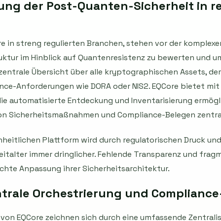
ung der Post-Quanten-Sicherheit in r
 in streng regulierten Branchen, stehen vor der komplexe
uktur im Hinblick auf Quantenresistenz zu bewerten und u
zentrale Übersicht über alle kryptographischen Assets, de
ce-Anforderungen wie DORA oder NIS2. EQCore bietet mit 
die automatisierte Entdeckung und Inventarisierung ermögl
on Sicherheitsmaßnahmen und Compliance-Belegen zentral
nheitlichen Plattform wird durch regulatorischen Druck un
talter immer dringlicher. Fehlende Transparenz und frag
chte Anpassung ihrer Sicherheitsarchitektur.
trale Orchestrierung und Compliance
von EQCore zeichnen sich durch eine umfassende Zentralis