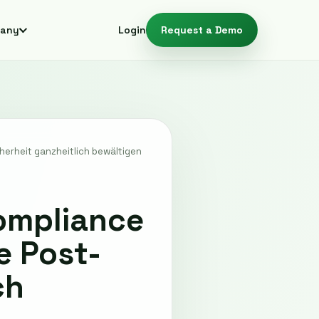
any
Login
Request a Demo
erheit ganzheitlich bewältigen
ompliance
e Post-
ch