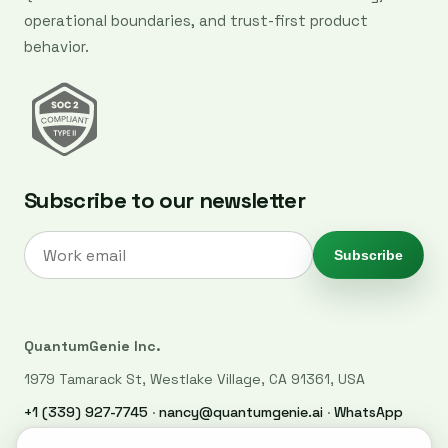
operational boundaries, and trust-first product
behavior.
Subscribe to our newsletter
Subscribe
QuantumGenie Inc.
1979 Tamarack St, Westlake Village, CA 91361, USA
+1 (339) 927-7745
·
nancy@quantumgenie.ai
·
WhatsApp
LinkedIn
·
Privacy Policy
·
Trust Center
·
Security