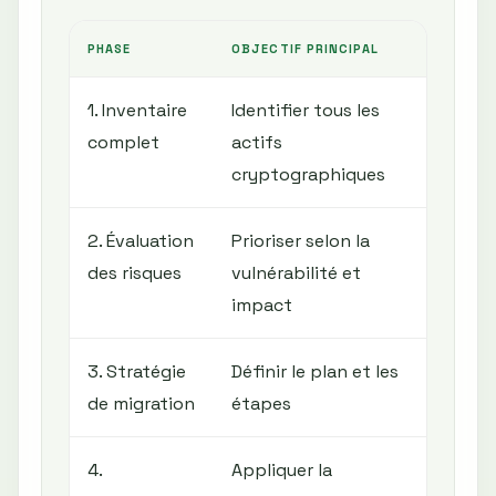
PHASE
OBJECTIF PRINCIPAL
BÉNÉF
1. Inventaire
Identifier tous les
Visual
complet
actifs
exhau
cryptographiques
2. Évaluation
Prioriser selon la
Conce
des risques
vulnérabilité et
resso
impact
maxi
3. Stratégie
Définir le plan et les
Assur
de migration
étapes
ordon
4.
Appliquer la
Limite