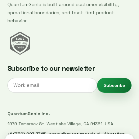
QuantumGenie is built around customer visibility,
operational boundaries, and trust-first product
behavior.
Subscribe to our newsletter
Subscribe
QuantumGenie Inc.
1979 Tamarack St, Westlake Village, CA 91361, USA
+1 (339) 927-7745
·
nancy@quantumgenie.ai
·
WhatsApp