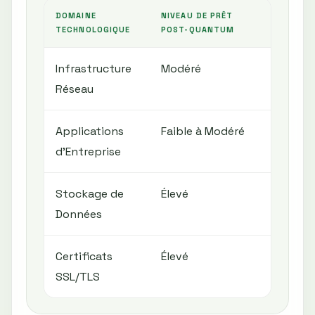
DOMAINE
NIVEAU DE PRÊT
PRINCIPA
TECHNOLOGIQUE
POST-QUANTUM
Infrastructure
Modéré
Mise à 
Réseau
et VPN
Applications
Faible à Modéré
Incompat
d’Entreprise
dépend
Stockage de
Élevé
Chiffre
Données
donnée
Certificats
Élevé
Gestion
SSL/TLS
longue 