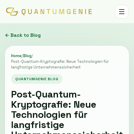
Toggle 
← Back to Blog
Home
/
Blog
/
Post-Quantum-Kryptografie: Neue Technologien für
langfristige Unternehmenssicherheit
QUANTUMGENIE BLOG
Post-Quantum-
Kryptografie: Neue
Technologien für
langfristige