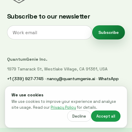
Subscribe to our newsletter
Subscribe
QuantumGenie Inc.
1979 Tamarack St, Westlake Village, CA 91361, USA
+1 (339) 927-7745
·
nancy@quantumgenie.ai
·
WhatsApp
LinkedIn
·
Privacy Policy
·
Trust Center
·
Security
© 2026 QuantumGenie. All rights reserved.
Built for post-quantum readiness across websites, code, and
cloud systems.