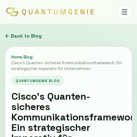
Toggle 
← Back to Blog
Home
/
Blog
/
Cisco's Quanten-sicheres Kommunikationsframework: Ein
strategischer Imperativ für Unternehmen
QUANTUMGENIE BLOG
Cisco's Quanten-
sicheres
Kommunikationsframewor
Ein strategischer