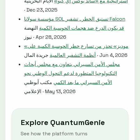
استراتيجية مع «ساند بوكس أي كيو»
الأيام البحرينية
· Dec 23, 2025
مؤسسة سولانا SOL تستبق الخطر.. تشفير Falcon
قد يكون الدرع ضد هجمات الحوسبة الكمية
النهضة
نيوز · Apr 28, 2026
«موديز» تحذر من تسارع خطر الحوسبة الكمية على
جريدة المال · Jun 4, 2026
أنظمة التشفير العالمية
مجلس الأمن السيبراني يتعاون مع مجلس أبحاث
التكنولوجيا المتطورة لدعم التحول الوطني نحو
الأمن السيبراني ما بعد الكمي
مكتب أبوظبي
الإعلامي · May 13, 2026
Explore QuantumGenie
See how the platform turns