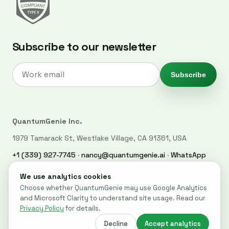
Subscribe to our newsletter
Subscribe
QuantumGenie Inc.
1979 Tamarack St, Westlake Village, CA 91361, USA
+1 (339) 927-7745
·
nancy@quantumgenie.ai
·
WhatsApp
LinkedIn
·
Privacy Policy
·
Trust Center
·
Security
·
Cookie settings
© 2026 QuantumGenie. All rights reserved.
Built for post-quantum readiness across websites, code, and