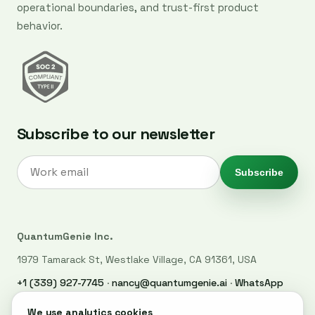
operational boundaries, and trust-first product
behavior.
Subscribe to our newsletter
Subscribe
QuantumGenie Inc.
1979 Tamarack St, Westlake Village, CA 91361, USA
+1 (339) 927-7745
·
nancy@quantumgenie.ai
·
WhatsApp
LinkedIn
·
Privacy Policy
·
Trust Center
·
Security
·