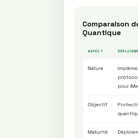
Comparaison de
Quantique
ASPECT
DÉPLOIEM
Nature
Implémen
protocol
pour iM
Objectif
Protecti
quantiqu
Maturité
Déploiem