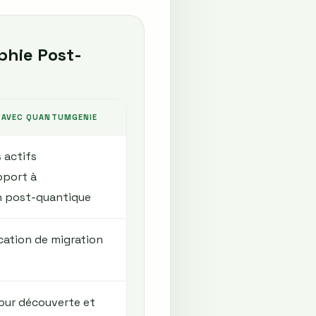
phie Post-
E AVEC QUANTUMGENIE
 actifs
pport à
on post-quantique
ication de migration
our découverte et