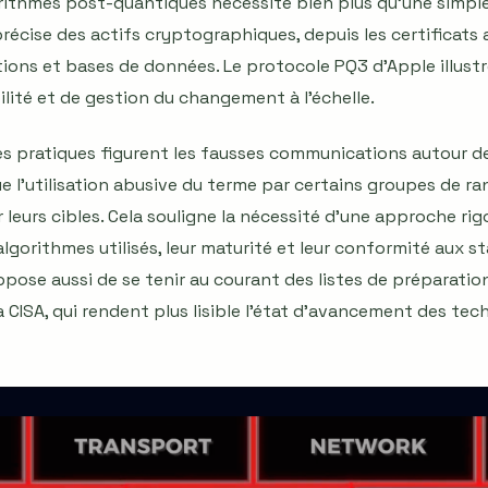
rithmes post-quantiques nécessite bien plus qu’une simple mi
écise des actifs cryptographiques, depuis les certificats
tions et bases de données. Le protocole PQ3 d’Apple illustr
ilité et de gestion du changement à l’échelle.
sques pratiques figurent les fausses communications autour 
e l’utilisation abusive du terme par certains groupes de r
 leurs cibles. Cela souligne la nécessité d’une approche rig
lgorithmes utilisés, leur maturité et leur conformité aux 
ppose aussi de se tenir au courant des listes de préparati
 CISA, qui rendent plus lisible l’état d’avancement des te