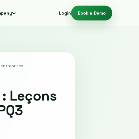
mpany
Login
Book a Demo
 entreprises
 : Leçons
 PQ3